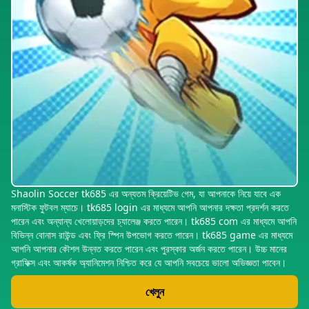
Shaolin Soccer tk685 এর অন্যতম ক্রিয়েটিভ গেম, যা আপনাকে নিয়ে যাবে এক
মনাস্টিক ফুটবল ম্যাচে। tk685 login এর মাধ্যমে আপনি আপনার দক্ষতা প্রদর্শন করতে
পারেন এবং অন্যান্য খেলোয়াড়দের চ্যালেঞ্জ করতে পারেন। tk685 com এর মাধ্যমে আপনি
বিভিন্ন বোনাস রাউন্ড এবং ফ্রি স্পিন উপভোগ করতে পারেন। tk685 game এর মাধ্যমে
আপনি আপনার কৌশল উন্নত করতে পারেন এবং পুরস্কার অর্জন করতে পারেন। উচ্চ মানের
গ্রাফিক্স এবং আকর্ষক অ্যানিমেশন নিশ্চিত করে যে আপনি সবচেয়ে ভালো অভিজ্ঞতা পাবেন।
খেলুন