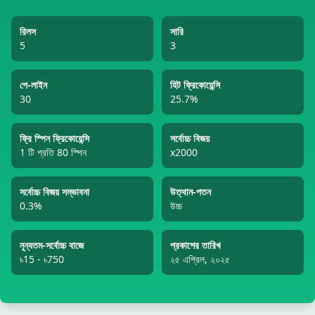
রিলস
সারি
5
3
পে-লাইন
হিট ফ্রিকোয়েন্সি
30
25.7%
ফ্রি স্পিন ফ্রিকোয়েন্সি
সর্বোচ্চ বিজয়
1 টি প্রতি 80 স্পিন
x2000
সর্বোচ্চ বিজয় সম্ভাবনা
উত্থান-পতন
0.3%
উচ্চ
নূন্যতম-সর্বোচ্চ বাজে
প্রকাশের তারিখ
৳15 - ৳750
২৫ এপ্রিল, ২০২৫