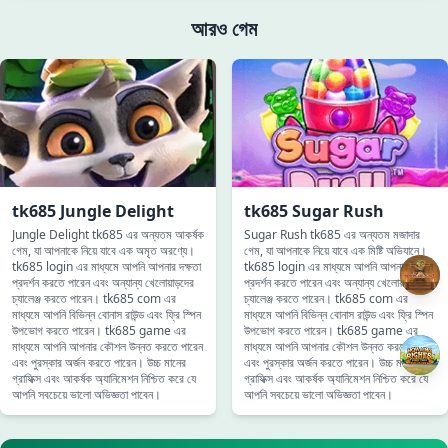
আরও গেম
tk685 Jungle Delight
tk685 Sugar Rush
Jungle Delight tk685 এর অন্যতম আকর্ষক
Sugar Rush tk685 এর অন্যতম মজাদার
গেম, যা আপনাকে নিয়ে যাবে এক অমৃত অরণ্যে।
গেম, যা আপনাকে নিয়ে যাবে এক মিষ্টি অভিযানে।
tk685 login এর মাধ্যমে আপনি আপনার দক্ষতা
tk685 login এর মাধ্যমে আপনি আপনার দক্ষতা
প্রদর্শন করতে পারেন এবং অন্যান্য খেলোয়াড়দের
প্রদর্শন করতে পারেন এবং অন্যান্য খেলোয়াড়দের
চ্যালেঞ্জ করতে পারেন। tk685 com এর
চ্যালেঞ্জ করতে পারেন। tk685 com এর
মাধ্যমে আপনি বিভিন্ন বোনাস রাউন্ড এবং ফ্রি স্পিন
মাধ্যমে আপনি বিভিন্ন বোনাস রাউন্ড এবং ফ্রি স্পিন
উপভোগ করতে পারেন। tk685 game এর
উপভোগ করতে পারেন। tk685 game এর
মাধ্যমে আপনি আপনার কৌশল উন্নত করতে পারেন
মাধ্যমে আপনি আপনার কৌশল উন্নত করতে পারেন
এবং পুরস্কার অর্জন করতে পারেন। উচ্চ মানের
এবং পুরস্কার অর্জন করতে পারেন। উচ্চ মানের
গ্রাফিক্স এবং আকর্ষক অ্যানিমেশন নিশ্চিত করে যে
গ্রাফিক্স এবং আকর্ষক অ্যানিমেশন নিশ্চিত করে যে
আপনি সবচেয়ে ভালো অভিজ্ঞতা পাবেন।
আপনি সবচেয়ে ভালো অভিজ্ঞতা পাবেন।